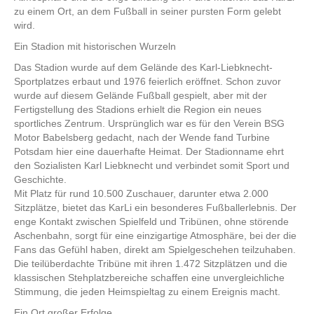
zu einem Ort, an dem Fußball in seiner pursten Form gelebt
wird.
Ein Stadion mit historischen Wurzeln
Das Stadion wurde auf dem Gelände des Karl-Liebknecht-
Sportplatzes erbaut und 1976 feierlich eröffnet. Schon zuvor
wurde auf diesem Gelände Fußball gespielt, aber mit der
Fertigstellung des Stadions erhielt die Region ein neues
sportliches Zentrum. Ursprünglich war es für den Verein BSG
Motor Babelsberg gedacht, nach der Wende fand Turbine
Potsdam hier eine dauerhafte Heimat. Der Stadionname ehrt
den Sozialisten Karl Liebknecht und verbindet somit Sport und
Geschichte.
Mit Platz für rund 10.500 Zuschauer, darunter etwa 2.000
Sitzplätze, bietet das KarLi ein besonderes Fußballerlebnis. Der
enge Kontakt zwischen Spielfeld und Tribünen, ohne störende
Aschenbahn, sorgt für eine einzigartige Atmosphäre, bei der die
Fans das Gefühl haben, direkt am Spielgeschehen teilzuhaben.
Die teilüberdachte Tribüne mit ihren 1.472 Sitzplätzen und die
klassischen Stehplatzbereiche schaffen eine unvergleichliche
Stimmung, die jeden Heimspieltag zu einem Ereignis macht.
Ein Ort großer Erfolge