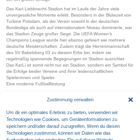
Das Karl-Liebknecht-Stadion hat im Laufe der Jahre viele
unvergessliche Momente erlebt. Besonders in der Blütezeit von
Turbine Potsdam, als der Verein sowohl in der deutschen
Bundesliga als auch auf internationalem Niveau dominierte, war
das Stadion Zeuge großer Siege. Die UEFA Women’s
Champions League wurde hier ebenso gefeiert wie mehrere
deutsche Meisterschaften. Zudem trägt die Herrenmannschaft
des SV Babelsberg 03 zu diesem Erbe bei, indem sie
regelmäßig spannende Begegnungen im Stadion ausrichtet.
Das KarLi ist somit nicht nur ein Stadion, sondern ein Symbol für
die Erfolge beider Vereine und ihrer leidenschaftlichen
Spielerinnen und Spieler.
Eine moderne Fußballfestung
Die Geschichte des Stadions endet jedoch nicht in der
Vergangenheit. In den letzten Jahren wurde das KarLi
Zustimmung verwalten
kontinuierlich modernisiert, um den Anforderungen des
modernen Fußballs gerecht zu werden.
Um dir ein optimales Erlebnis zu bieten, verwenden wir
Technologien wie Cookies, um Geräteinformationen zu
2001 erhielt die Tribüne moderne Schalensitze, die
speichern und/oder darauf zuzugreifen. Wenn du diesen
Flutlichtanlage wurde im Jahr 2002 eingeführt, und
Technologien zustimmst, können wir Daten wie das
umfangreiche Renovierungsmaßnahmen sorgten dafür, dass
Surfverhalten oder eindeutige IDs auf dieser Website