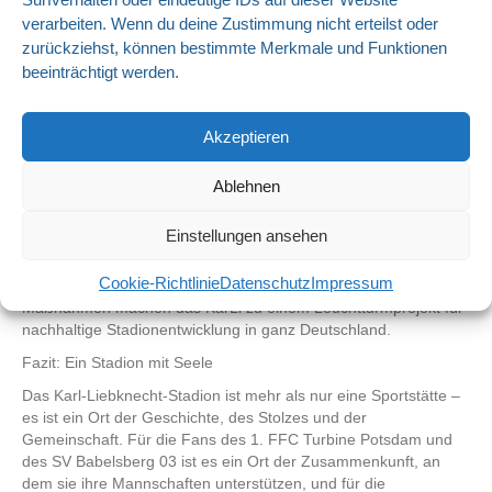
das Stadion sowohl funktional als auch ästhetisch auf dem
neuesten Stand ist.
verarbeiten. Wenn du deine Zustimmung nicht erteilst oder
zurückziehst, können bestimmte Merkmale und Funktionen
Besonders erwähnenswert ist die einzigartige, abklappbare
beeinträchtigt werden.
Flutlichtanlage, die die Sichtachsen zum nahegelegenen
Babelsberger Park, Teil des UNESCO-Weltkulturerbes, schützt.
Nachhaltigkeit und Zukunft
Akzeptieren
Mit der Einführung des Projekts „Grünes Stadion Babelsberg“ im
Jahr 2017 wurde das Karl-Liebknecht-Stadion zu einem
Ablehnen
Vorreiter in Sachen Nachhaltigkeit. Die Installation von
Photovoltaikanlagen zur Energiegewinnung und der Umstieg auf
Einstellungen ansehen
LED-Scheinwerfer, die eine Energieeinsparung von rund 70 %
ermöglichen, zeigen, dass das Stadion nicht nur für sportliche
Cookie-Richtlinie
Datenschutz
Impressum
Erfolge, sondern auch für Umweltschutz steht. Diese
Maßnahmen machen das KarLi zu einem Leuchtturmprojekt für
nachhaltige Stadionentwicklung in ganz Deutschland.
Fazit: Ein Stadion mit Seele
Das Karl-Liebknecht-Stadion ist mehr als nur eine Sportstätte –
es ist ein Ort der Geschichte, des Stolzes und der
Gemeinschaft. Für die Fans des 1. FFC Turbine Potsdam und
des SV Babelsberg 03 ist es ein Ort der Zusammenkunft, an
dem sie ihre Mannschaften unterstützen, und für die